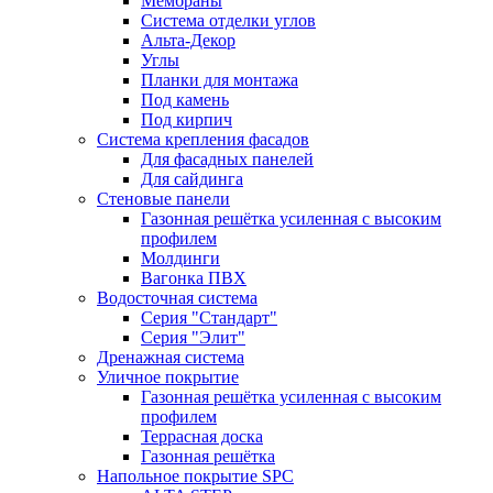
Мембраны
Система отделки углов
Альта-Декор
Углы
Планки для монтажа
Под камень
Под кирпич
Система крепления фасадов
Для фасадных панелей
Для сайдинга
Стеновые панели
Газонная решётка усиленная с высоким
профилем
Молдинги
Вагонка ПВХ
Водосточная система
Серия "Стандарт"
Серия "Элит"
Дренажная система
Уличное покрытие
Газонная решётка усиленная с высоким
профилем
Террасная доска
Газонная решётка
Напольное покрытие SPC