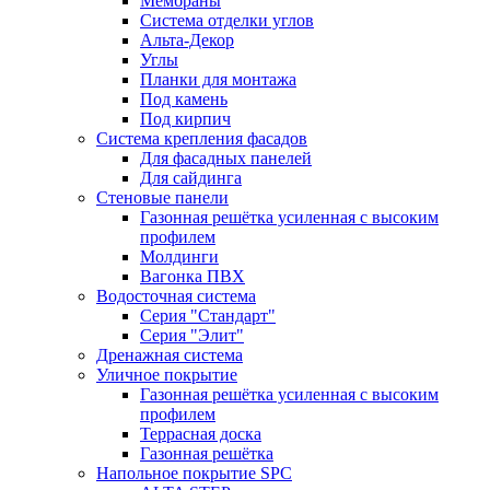
Мембраны
Система отделки углов
Альта-Декор
Углы
Планки для монтажа
Под камень
Под кирпич
Система крепления фасадов
Для фасадных панелей
Для сайдинга
Стеновые панели
Газонная решётка усиленная с высоким
профилем
Молдинги
Вагонка ПВХ
Водосточная система
Серия "Стандарт"
Серия "Элит"
Дренажная система
Уличное покрытие
Газонная решётка усиленная с высоким
профилем
Террасная доска
Газонная решётка
Напольное покрытие SPC