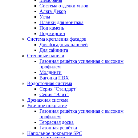
Мембраны
Система отделки углов
Альта-Декор
Углы
Планки для монтажа
Под камень
Под кирпич
Система крепления фасадов
Для фасадных панелей
Для сайдинга
Стеновые панели
Газонная решётка усиленная с высоким
профилем
Молдинги
Вагонка ПВХ
Водосточная система
Серия "Стандарт"
Серия "Элит"
Дренажная система
Уличное покрытие
Газонная решётка усиленная с высоким
профилем
Террасная доска
Газонная решётка
Напольное покрытие SPC